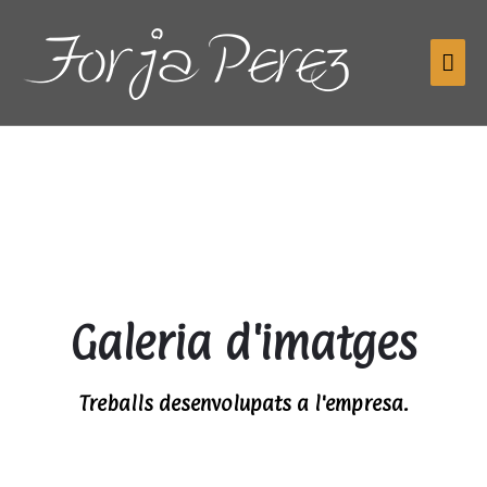
Saltar
Me
al
contingut
pri
Galeria d'imatges
Treballs desenvolupats a l'empresa.