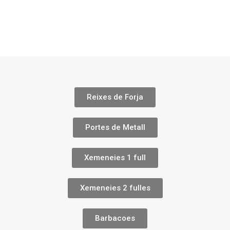
Reixes de Forja
Portes de Metall
Xemeneies 1 full
Xemeneies 2 fulles
Barbacoes