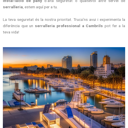
instal·lació de pany
d'alta seguretat o qualsevol altre servei de
serralleria
, estem aquí per a tu.
La teva seguretat és la nostra prioritat. Truca'ns avui i experimenta la
diferència que un
serralleria professional a Cambrils
pot fer a la
teva vida!