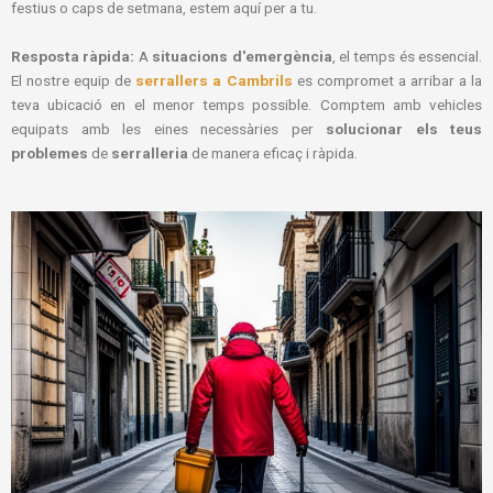
festius o caps de setmana, estem aquí per a tu.
Resposta ràpida:
A
situacions d'emergència
, el temps és essencial.
El nostre equip de
serrallers a Cambrils
es compromet a arribar a la
teva ubicació en el menor temps possible. Comptem amb vehicles
equipats amb les eines necessàries per
solucionar els teus
problemes
de
serralleria
de manera eficaç i ràpida.